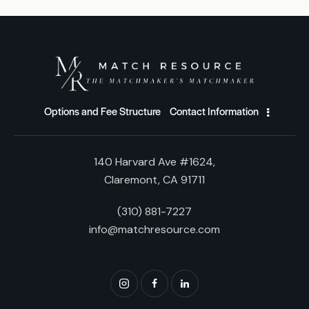
Options and Fee Structure
Contact Information
140 Harvard Ave #1624,
Claremont, CA 91711
(310) 881-7227
info@matchresource.com